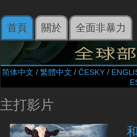
首頁
關於
全面非暴力
简体中文
/​
繁體中文
/​
ČESKY
/​
ENGLI
E
主打影片
和