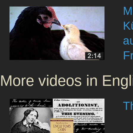
M
K
a
F
More videos in Engl
Th