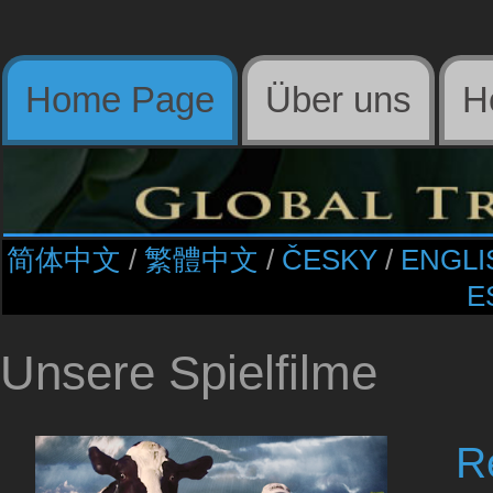
Home Page
Über uns
H
简体中文
/​
繁體中文
/​
ČESKY
/​
ENGLI
E
Unsere Spielfilme
R