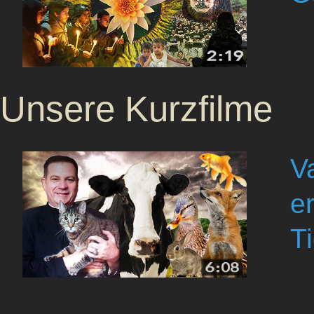
Unsere Kurzfilme
V
e
T