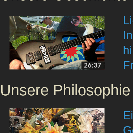
L
I
h
F
Unsere Philosophie
E
G