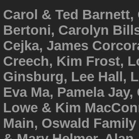
501 (c) (3) norte-americana. Sua 
Carol & Ted Barnett, 
imposto de renda nos EUA.
Bertoni, Carolyn Bill
Cejka, James Corcor
Creech, Kim Frost, L
Ginsburg, Lee Hall, L
Eva Ma, Pamela Jay,
Lowe & Kim MacConne
Main, Oswald Family
& Mary Helmer, Alan &