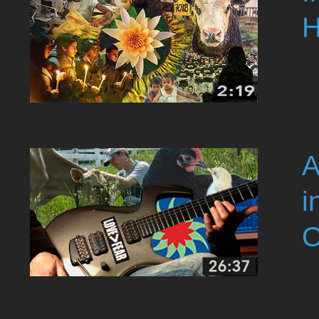
H
A
i
O