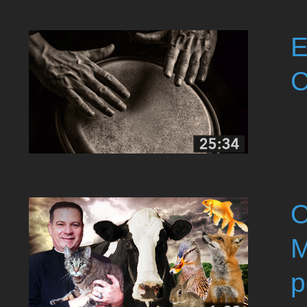
E
C
O
M
p