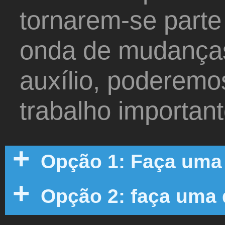
tornarem-se parte
onda de mudanças
auxílio, poderemo
trabalho important
Opção 1: Faça uma 
Opção 2: faça uma 
Passo 1: Selecione a sua moeda