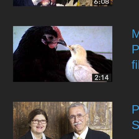
M
P
f
P
S